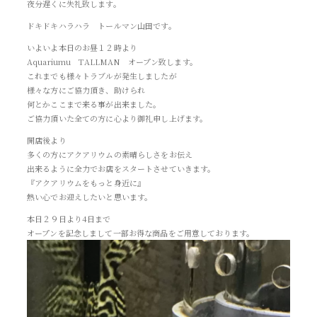
夜分遅くに失礼致します。
ドキドキハラハラ トールマン山田です。
いよいよ本日のお昼１２時より
Aquariumu TALLMAN オープン致します。
これまでも様々トラブルが発生しましたが
様々な方にご協力頂き、助けられ
何とかここまで来る事が出来ました。
ご協力頂いた全ての方に心より御礼申し上げます。
開店後より
多くの方にアクアリウムの素晴らしさをお伝え
出来るように全力でお店をスタートさせていきます。
『アクアリウムをもっと身近に』
熱い心でお迎えしたいと思います。
本日２９日より4日まで
オープンを記念しまして一部お得な商品をご用意しております。