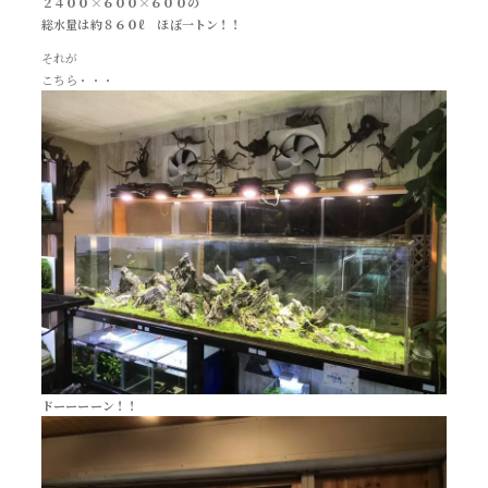
２４００×６００×６００の
総水量は約８６０ℓ ほぼ一トン！！
それが
こちら・・・
ドーーーーン！！