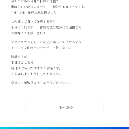
全てがお客様自身で自作の什器で
素晴らしい出来栄えです！！機能性も高そうですね！
T様 I様 作成お疲れ様でした！
この様にご自作で作成する事も
十分に可能です！！作成方法は店頭にて山田まで
お気軽にご相談下さい！
アクアリウムをもっと身近に楽しんで頂けるよう
トールマン山田全力でサポート致します。
簡単ですが
本日はここまで
明日は12時～22時までの営業です。
ご来店心よりお待ちしております。
最後まで御覧頂きありがとうございます。
一覧へ戻る