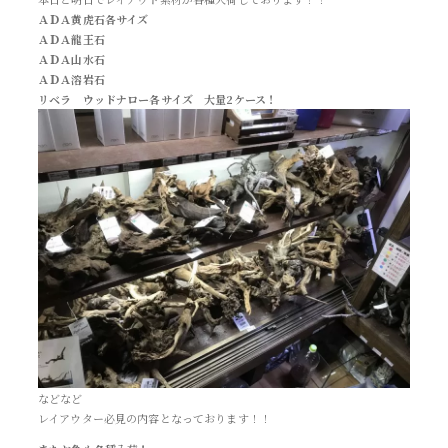
ＡＤＡ黄虎石各サイズ
ＡＤＡ龍王石
ＡＤＡ山水石
ＡＤＡ溶岩石
リベラ ウッドナロー各サイズ 大量2ケース！
などなど
レイアウター必見の内容となっております！！