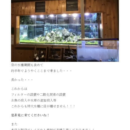
空の水槽期間も含めて
約半年でようやくここまで来ました・・・
長かった・・・
これからは
フィルターの設置や二酸化炭素の設置
お魚の投入や水草の追加投入等
これからも特大水槽に目が離せません！！！
是非見に来てくださいね！
また
本日と明日でレイアウト素材が各種入荷しております！！