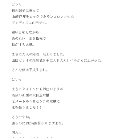
どうも
最近調子に乗って
山崎17年をロックでカランコロン
させた
ダンディズム山田です。
遠い目をしながら
あの丸い 氷を指先で
転がす大人感。
まさに大人の階段一段上りました。
山田は８４の経験値を手に入れ大人レベルが６に上がった。
そんな僕は平成生まれ。
はいっ
まさにタイトルにも御座いますが
当店の正面の
大目玉水槽
２メートル４０センチの水槽に
水を張りました！！！
そうですね。
張るのに約2時間掛かりますよね。
因みに