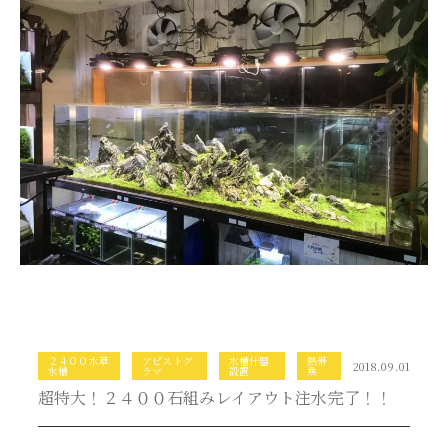
２４００水草
アピストグ
水槽什器
熱帯
2018.09.01
水槽
ラマ
設置
魚
超特大！２４００石組みレイアウト注水完了！！