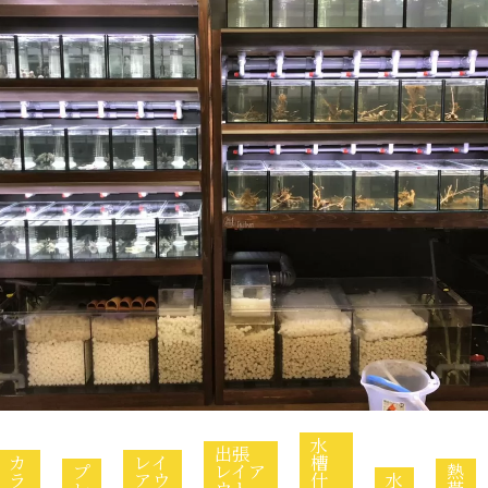
水
出張
カ
レイ
槽
プ
レイア
熱
ラ
アウ
什
水