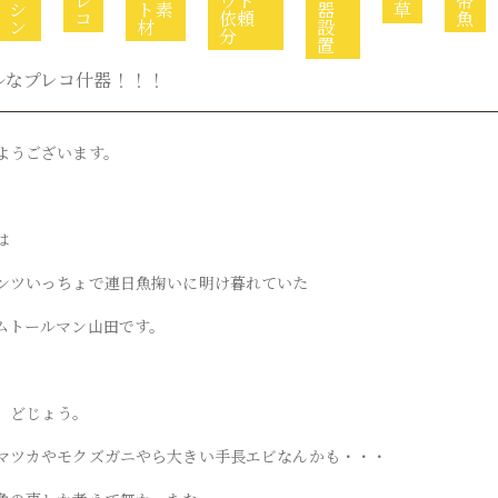
レ
ウト
帯
シ
ト素
器
草
コ
依頼
魚
ン
材
設
分
置
ルなプレコ什器！！！
ようございます。
は
ンツいっちょで連日魚掬いに明け暮れていた
ムトールマン山田です。
。
 どじょう。
マツカやモクズガニやら大きい手長エビなんかも・・・