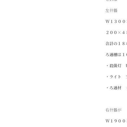
左什器
W１３００
２００×４
合計の１８
ろ過槽は１
・殺菌灯 U
・ライト 
・ろ過材 
右什器が
W１９００