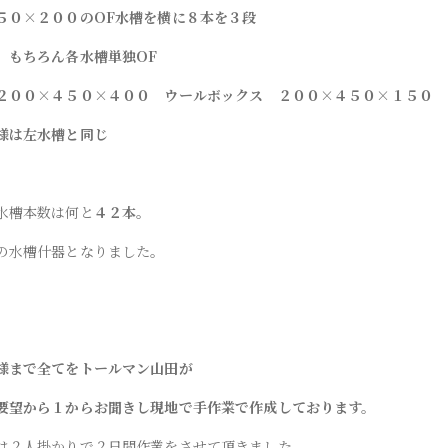
５０×２００のOF水槽を横に８本を３段
 もちろん各水槽単独OF
２００×４５０×４００ ウールボックス ２００×４５０×１５０
様は左水槽と同じ
水槽本数は何と
４２本。
の水槽什器となりました。
様まで全てをトールマン山田が
要望から１からお聞きし現地で手作業で作成しております。
は２人掛かりで２日間作業をさせて頂きました。