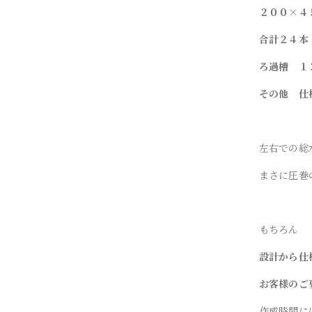
２００×４
合計２４本
ろ過槽 １
その他 仕
左右での総
まさに圧巻
もちろん
設計から仕
お客様のご
作成時間に