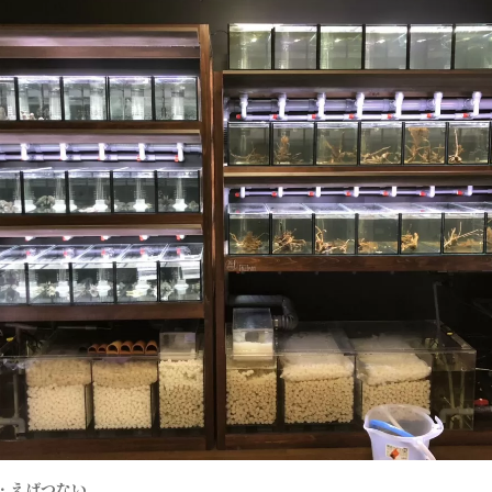
・
えげつない。