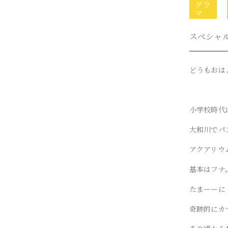
グラ
マ
スペシャ
どうもおは
小学校時代
大和川でパ
アクアリウ
基本はフナ
たまーーに
奇跡的にカ