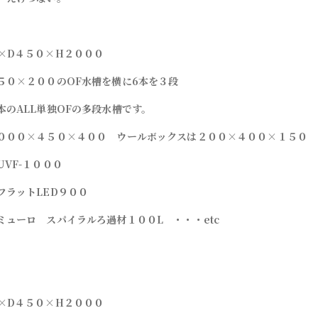
×D４５０×H２０００
５０×２００のOF水槽を横に6本を３段
本のALL単独OFの多段水槽です。
０００×４５０×４００ ウールボックスは２００×４００×１５０
VF-１０００
フラットLED９００
ミューロ スパイラルろ過材１００L ・・・etc
×D４５０×H２０００