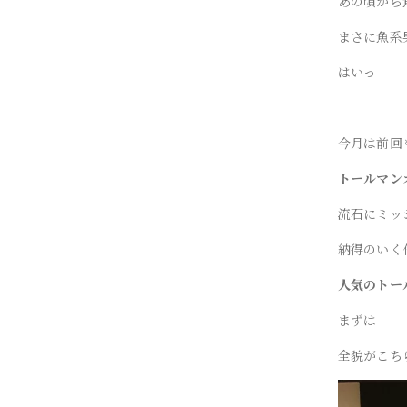
あの頃から
まさに魚系
はいっ
今月は前回
トールマン
流石にミッ
納得のいく
人気のトー
まずは
全貌がこち