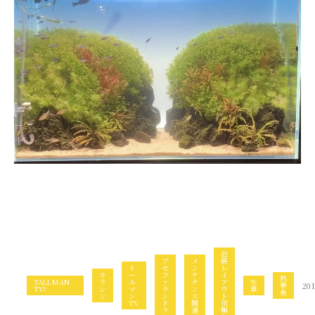
出
ブ
メ
張
ト
セ
ン
レ
カ
ー
フ
テ
イ
熱
TALLMAN
ラ
ル
ァ
ナ
ア
水
帯
201
TV!
シ
マ
ラ
ン
ウ
草
魚
ン
ン
ン
ス
ト
TV
ド
関
依
ラ
連
頼