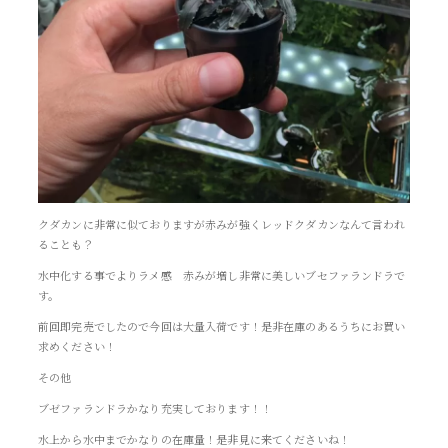
クダカンに非常に似ておりますが赤みが強くレッドクダカンなんて言われ
ることも？
水中化する事でよりラメ感 赤みが増し非常に美しいブセファランドラで
す。
前回即完売でしたので今回は大量入荷です！是非在庫のあるうちにお買い
求めください！
その他
ブゼファランドラかなり充実しております！！
水上から水中までかなりの在庫量！是非見に来てくださいね！