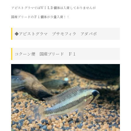
アピストグラマではＷＩＬＤ個体は入荷しておりませんが
国産ブリードのＦ１個体が少量入荷！！
◆アピストグラマ プサモフィラ アダパポ
コクーン便 国産ブリード Ｆ１