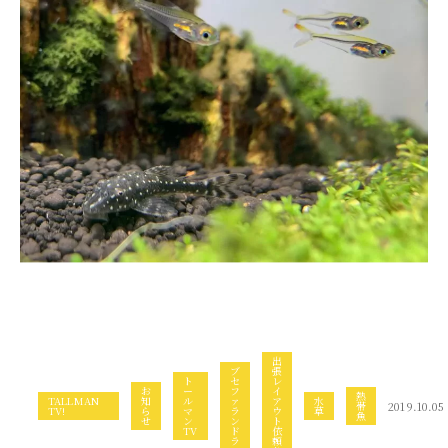
出
ブ
張
ト
セ
レ
お
ー
フ
イ
熱
TALLMAN
知
ル
ァ
ア
水
帯
2019.10.05
TV!
ら
マ
ラ
ウ
草
魚
せ
ン
ン
ト
TV
ド
依
ラ
頼