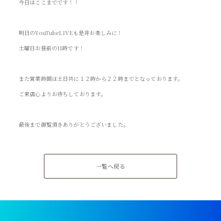
今日はここまでです！！
明日のYouTubeLIVEも是非お楽しみに！
土曜日お昼前の11時です！
また営業時間は土日共に１２時から２２時までとなっております。
ご来店心よりお待ちしております。
最後まで御覧頂きありがとうございました。
一覧へ戻る