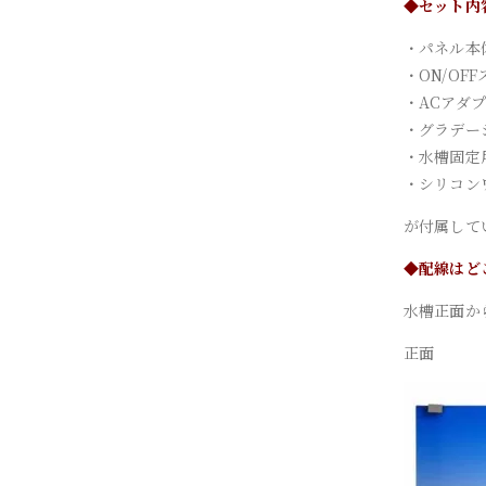
◆セット内
・パネル本
・ON/OF
・ACアダ
・グラデー
・水槽固定
・シリコン
が付属して
◆配線はど
水槽正面か