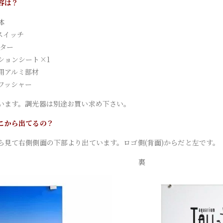
容は？
体
Fスイッチ
プター
ションシート×1
用アルミ部材
ワッシャー
います。調光器は別途お買い求め下さい。
こから出てるの？
ら見て右側側面の下部より出ています。ロゴ側(背面)からだと左です。
正面 裏