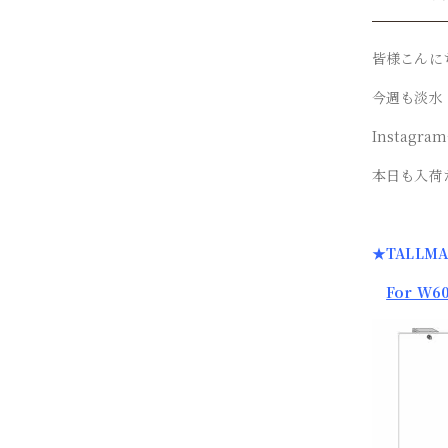
皆様こんに
今週も淡水
Instag
本日も入荷
★TALLM
For W6