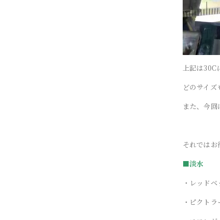
上記は30
どのサイズ
また、今回は
それではお
■淡水
・レッドベ
・ピクトラ