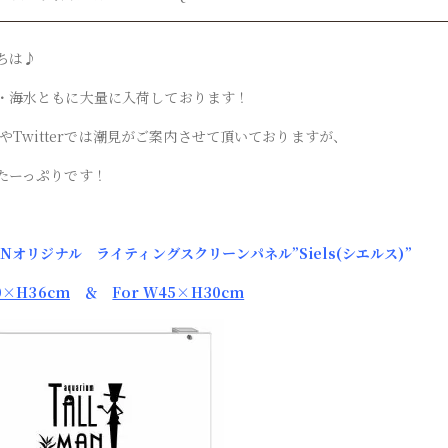
ちは♪
・海水ともに大量に入荷しております！
ramやTwitterでは潮見がご案内させて頂いておりますが、
たーっぷりです！
ANオリジナル ライティングスクリーンパネル”Siels(シエルス)”
0×H36cm
＆
For W45×H30cm