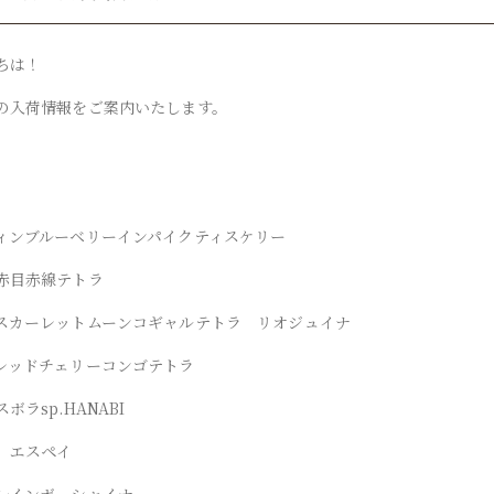
ちは！
の入荷情報をご案内いたします。
ィンブルーベリーインパイクティスケリー
赤目赤線テトラ
スカーレットムーンコギャルテトラ リオジュイナ
レッドチェリーコンゴテトラ
ボラsp.HANABI
 エスペイ
レインボーシャイナー