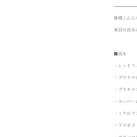
皆様こんに
本日の淡水
■淡水
・レッドフ
・プラチナ
・プラチナ
・スーパー
・ミクロラス
・ラスボラ
・アラバマ