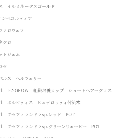
ス イルミネータスゴールド
ィンペコルティア
ファロウェラ
ネグロ
ットジェム
コゼ
ペルス ヘルフェリー
社 1-2-GROW 組織培養カップ ショートヘアーグラス
社 ボルビティス ヒュデロッティ付流木
社 ブセファランドラsp.レッド POT
社 ブセファランドラsp.グリーンウェービー POT