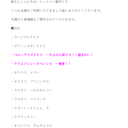
皆さんこんにちは！トールマン藤井です
いつも当店をご利用いただきまして誠にありがとうございます。
今週の入荷情報をご案内させていただきます。
■淡水
・カージナルテトラ
・グリーンネオンテトラ
・ペルーグラステトラ ←久々の入荷です！！超きれい！
・クリムゾンレッドペンシル ←激赤！！
・ボララス メラー
・ボララス ブリジッタエ
・ラスボラ ヘテロモルファ
・ラスボラ マクラータ
・スカーレッドジェム ♀
・クラウンキリー
・オリジアス ヴォヴォラエ