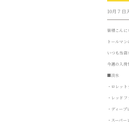
10月７日
皆様こんに
トールマン
いつも当店
今週の入荷
■淡水
・ロレット
・レッドフ
・ディープ
・スーパー