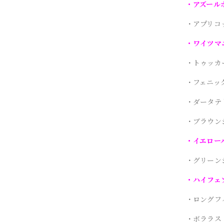
・アズール
・アプリコ
・ワイツマ
・トゥッカ
・フェニッ
・ダータテ
・ブラウン
・イエロー
・グリーン
・ハイフェ
・ロングフ
・ボララス