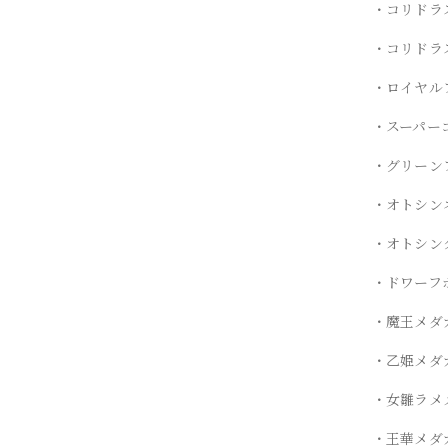
・コリドラ
・コリドラ
・ロイヤル
・スーパー
・グリーン
・オトシン
・オトシン
・ドワーフ
・魔王メダ
・乙姫メダ
・女雛ラメ
・王華メダ