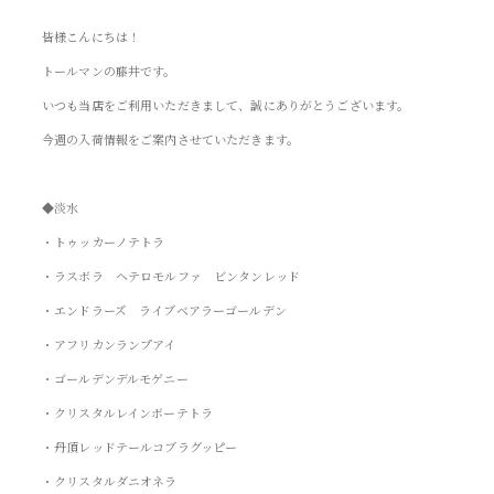
皆様こんにちは！
トールマンの藤井です。
いつも当店をご利用いただきまして、誠にありがとうございます。
今週の入荷情報をご案内させていただきます。
◆淡水
・トゥッカーノテトラ
・ラスボラ ヘテロモルファ ビンタンレッド
・エンドラーズ ライブベアラーゴールデン
・アフリカンランプアイ
・ゴールデンデルモゲニー
・クリスタルレインボーテトラ
・丹頂レッドテールコブラグッピー
・クリスタルダニオネラ