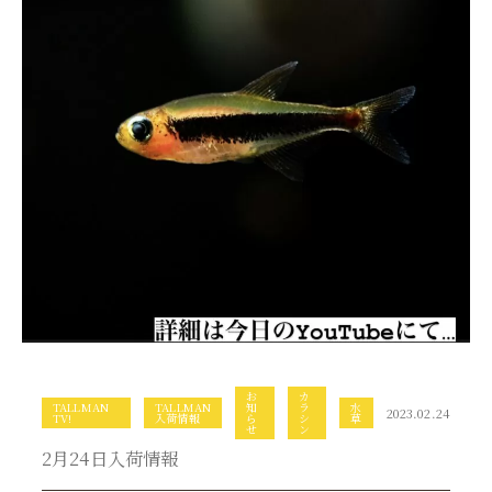
お
カ
TALLMAN
TALLMAN
知
ラ
水
2023.02.24
TV!
入荷情報
ら
シ
草
せ
ン
2月24日入荷情報