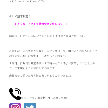
・Pプレート ベビーハイグロ
そして週末限定で…
トゥッカーノテトラ特価で販売致します！！
詳細は今日のYoutubeにて紹介いたしますので是非ご覧下さい。
それでは、皆さまのご来店トールマンスタッフ一同心よりお待ちいたして
おります。本日の営業は１５時から２２時まで、
土曜日、日曜日は営業時間は１２時から２２時まで営業しておりますの
で、ご来店心よりお待ちしております！
最後までご覧いただき誠にありがとうございました。
:072-9740-7280(金～月/15:00-22:00)