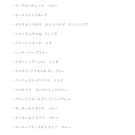
・マーブルハチェット ペルー
・ホースフェイスローチ
・マスタセンベルス ロエンベルギ ナイジェリア
・シュードムギルsp. ティミカ
・アドバンスフード・ベタ
・レッドハニーグラミー
・スカーレッドジェム インド
・ラスボラ･アクセルロディ･ブルー
・プンティウス･ゲリウス インド
・コリドラス スーパーシュワルツィ
・ブルーアイゴールデンブッシープレコ
・サンダーロリカリタ ペルー
・タイガーロリカリア ペルー
・スーパーブラックロリカリア ペルー