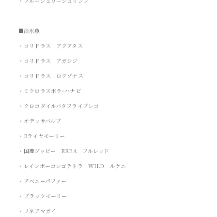
・ブルージュリーシュリンプ
■淡水魚
・コリドラス アクアタス
・コリドラス アガシジ
・コリドラス ロクゾナス
・ミクロラスボラ･ハナビ
・クロコダイルバタフライプレコ
・オデッサバルブ
・Bライヤモーリー
・国産グッピー RREA フルレッド
・レインボーコンゴテトラ WILD ルケニ
・アベニーパファー
・ブラックモーリー
・フネアマガイ