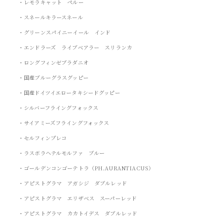
・レモラキャット ペルー
・スネールキラースネール
・グリーンスパイニーイール インド
・エンドラーズ ライブベアラー スリランカ
・ロングフィンゼブラダニオ
・国産ブルーグラスグッピー
・国産ドイツイエロータキシードグッピー
・シルバーフライングフォックス
・サイアミーズフライングフォックス
・セルフィンプレコ
・ラスボラヘテルモルファ ブルー
・ゴールデンコンゴーテトラ（PH.AURANTIACUS）
・アピストグラマ アガシジ ダブルレッド
・アピストグラマ エリザベス スーパーレッド
・アピストグラマ カカトイデス ダブルレッド