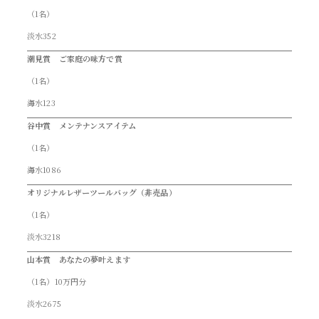
（1名）
淡水352
潮見賞 ご家庭の味方で賞
（1名）
海水123
谷中賞 メンテナンスアイテム
（1名）
海水1086
オリジナルレザーツールバッグ（非売品）
（1名）
淡水3218
山本賞 あなたの夢叶えます
（1名）10万円分
淡水2675