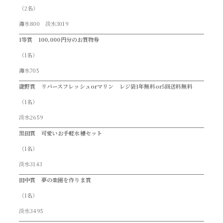
（2名）
海水800 淡水3019
1等賞 100,000円分のお買物券
（1名）
海水705
瀧野賞 リバースフレッシュorマリン レジ袋1年無料or5回送料無料
（1名）
淡水2659
黒田賞 可愛いお手軽水槽セット
（1名）
淡水3143
田中賞 夢の楽園を作りま賞
（1名）
淡水3495