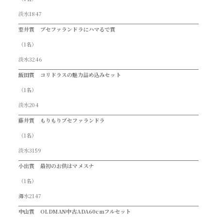
淡水1847
室井賞 ブセファランドラにハマるで賞
（1名）
淡水3246
飯田賞 コリドラスの魅力詰め込みセット
（1名）
淡水204
藤井賞 もりもりブセファランドラ
（1名）
淡水3159
小出賞 最初のお供はマメスナ
（1名）
海水2147
中山賞 OLDMAN中古ADA60cmフルセット