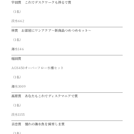
宇田賞 これでデスクワークも捗るで賞
（1名）
淡水662
林賞 お部屋にワンアクア～新商品つめつめセット～
（1名）
海水146
稲田賞
AGS450オーバーフロー水槽セット
（1名）
海水3009
高原賞 あなたもこれでディスクマニアで賞
（1名）
淡水1155
吉忠賞 憧れの海水魚を飼育しま賞
（1名）