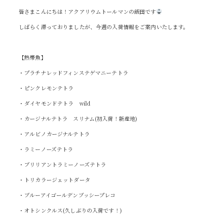
皆さまこんにちは！アクアリウムトールマンの飯田です
しばらく滞っておりましたが、今週の入荷情報をご案内いたします。
【熱帯魚】
・プラチナレッドフィンステゲマニーテトラ
・ピンクレモンテトラ
・ダイヤモンドテトラ wild
・カージナルテトラ スリナム(初入荷！新産地)
・アルビノカージナルテトラ
・ラミーノーズテトラ
・ブリリアントラミーノーズテトラ
・トリカラージェットダータ
・ブルーアイゴールデンブッシープレコ
・オトシンクルス(久しぶりの入荷です！)