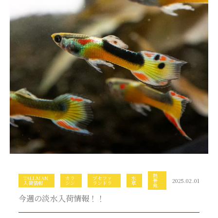
熱
TALLMAN
カラ
ブセファ
水
帯
2025.02.01
入荷情報
シン
ランドラ
草
魚
今週の淡水入荷情報！！