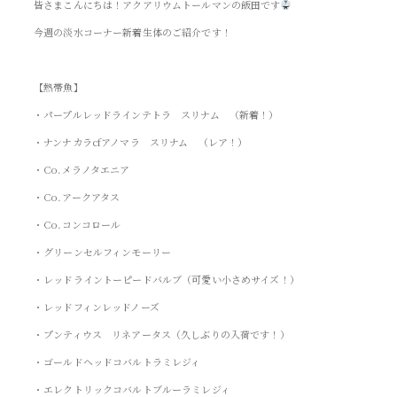
皆さまこんにちは！アクアリウムトールマンの飯田です
今週の淡水コーナー新着生体のご紹介です！
【熱帯魚】
・パープルレッドラインテトラ スリナム （新着！）
・ナンナカラcfアノマラ スリナム （レア！）
・Co.メラノタエニア
・Co.アークアタス
・Co.コンコロール
・グリーンセルフィンモーリー
・レッドライントーピードバルブ（可愛い小さめサイズ！）
・レッドフィンレッドノーズ
・プンティウス リネアータス（久しぶりの入荷です！）
・ゴールドヘッドコバルトラミレジィ
・エレクトリックコバルトブルーラミレジィ