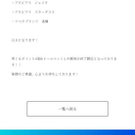
・アヌビアス ジェイド
・アヌビアス スターダスト
・リベラプランツ 各種
以上となります！
早くもポイント4倍&トールマンくじの配布が終了間近となっておりま
す！！
皆様のご来店、心よりお待ちしております！
一覧へ戻る