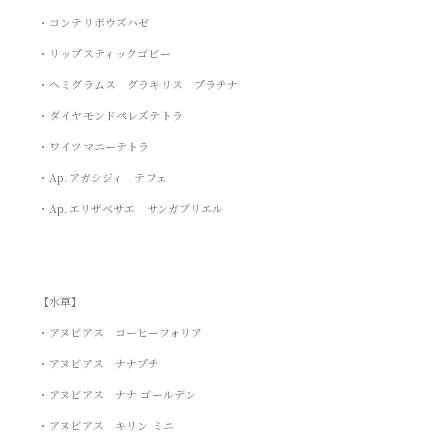
・コンテリボウズハゼ
・リップスティックゴビー
・ヘミグラムス グラキリス プラチナ
・ダイヤモンドペレズテトラ
・ワイツマニーテトラ
・Ap.アガシジィ テフェ
・Ap.エリザベサエ サンガブリエル
【水草】
・アヌビアス コーヒーフォリア
・アヌビアス ナナプチ
・アヌビアス ナナ ゴールデン
・アヌビアス キリン ミニ