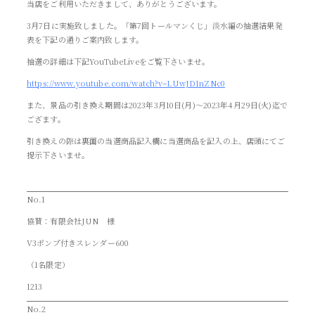
当店をご利用いただきまして、ありがとうございます。
3月7日に実施致しました。「第7回トールマンくじ」淡水編の抽選結果発
表を下記の通りご案内致します。
抽選の詳細は下記YouTubeLiveをご覧下さいませ。
https://www.youtube.com/watch?v=LUwJD1nZNc0
また、景品の引き換え期間は2023年3月10日(月)～2023年4月29日(火)迄で
ござます。
引き換えの際は裏面の当選商品記入欄に当選商品を記入の上、店頭にてご
提示下さいませ。
No.1
協賛：有限会社JUN 様
V3ポンプ付きスレンダー600
（1名限定）
1213
No.2