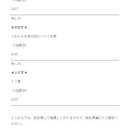
2477
No.35
★飯田賞★
これから生体の沼にハマりま賞
（1名限定）
1615
No.36
★山本賞★
？？賞
（1名限定）
1759
ここから下は、総合賞にて抽選しておりますので、総合賞編にてご確認く
ださい。