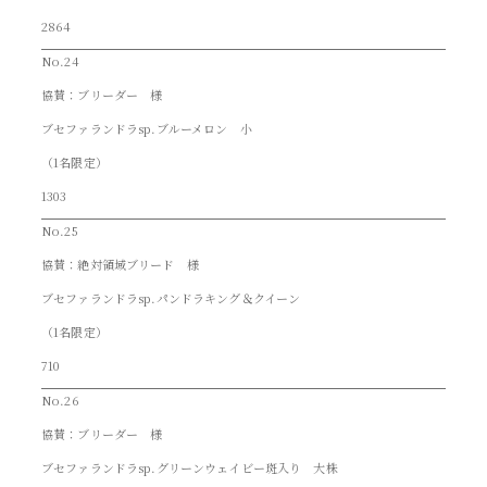
2864
No.24
協賛：ブリーダー 様
ブセファランドラsp.ブルーメロン 小
（1名限定）
1303
No.25
協賛：絶対領域ブリード 様
ブセファランドラsp.パンドラキング＆クイーン
（1名限定）
710
No.26
協賛：ブリーダー 様
ブセファランドラsp.グリーンウェイビー斑入り 大株