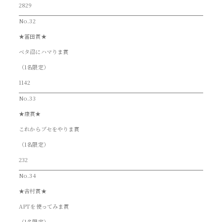
2829
No.32
★冨田賞★
ベタ沼にハマりま賞
（1名限定）
1142
No.33
★康賞★
これからブセをやりま賞
（1名限定）
232
No.34
★𠮷村賞★
APTを使ってみま賞
（1名限定）