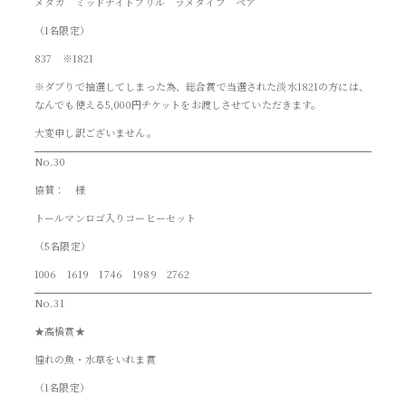
メダカ ミッドナイトフリル ラメタイプ ペア
（1名限定）
837 ※1821
※ダブりで抽選してしまった為、総合賞で当選された淡水1821の方には、
なんでも使える5,000円チケットをお渡しさせていただきます。
大変申し訳ございません。
No.30
協賛： 様
トールマンロゴ入りコーヒーセット
（5名限定）
1006 1619 1746 1989 2762
No.31
★高橋賞★
憧れの魚・水草をいれま賞
（1名限定）