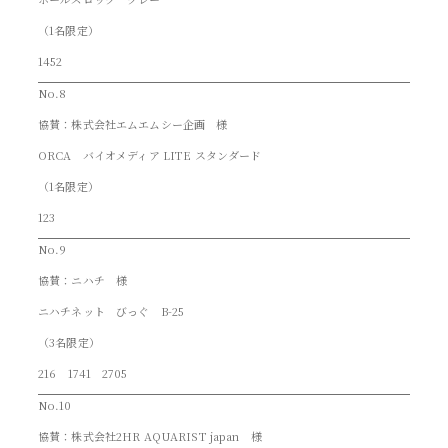
（1名限定）
1452
No.8
協賛：株式会社エムエムシー企画 様
ORCA バイオメディア LITE スタンダード
（1名限定）
123
No.9
協賛：ニハチ 様
ニハチネット びっぐ B-25
（3名限定）
216 1741 2705
No.10
協賛：株式会社2HR AQUARIST japan 様