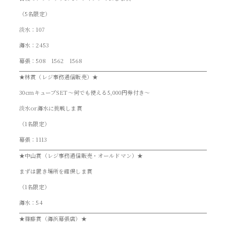
（5名限定）
淡水：107
海水：2453
幕張：508 1562 1568
★林賞（レジ事務通信販売）★
30cmキューブSET～何でも使える5,000円券付き～
淡水or海水に挑戦しま賞
（1名限定）
幕張：1113
★中山賞（レジ事務通信販売・オールドマン）★
まずは置き場所を確保しま賞
（1名限定）
海水：54
★篠藤賞（海浜幕張店）★