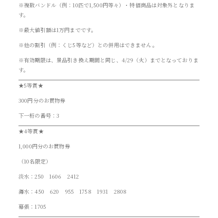
※複数バンドル（例：10匹で1,500円等々）・特価商品は対象外となりま
す。
※最大値引額は1万円までです。
※他の割引（例：くじ5等など）との併用はできません。
※有効期限は、景品引き換え期間と同じ、4/29（火）までとなっておりま
す。
★5等賞★
300円分のお買物券
下一桁の番号：3
★4等賞★
1,000円分のお買物券
（10名限定）
淡水：250 1606 2412
海水：450 620 955 1758 1931 2808
幕張：1705