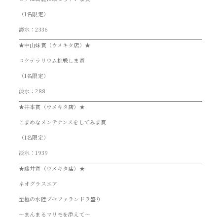
（1名限定）
海水：2336
★中山妹賞（ウメキタ店）★
コケテラリウム挑戦しま賞
（1名限定）
淡水：288
★井本賞（ウメキタ店）★
こまめなメンテナンスをしてみま賞
（1名限定）
淡水：1939
★藤井賞（ウメキタ店）★
ネオグラスエア
至極の水陸ブセファランドラ盛り
～まんまるマリモを添えて～