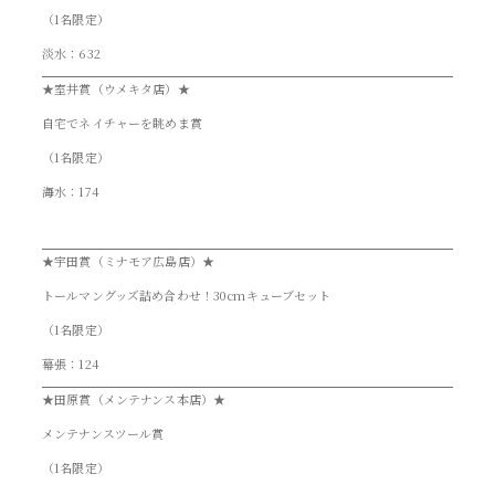
（1名限定）
淡水：632
★室井賞（ウメキタ店）★
自宅でネイチャーを眺めま賞
（1名限定）
海水：174
★宇田賞（ミナモア広島店）★
トールマングッズ詰め合わせ！30cmキューブセット
（1名限定）
幕張：124
★田原賞（メンテナンス本店）★
メンテナンスツール賞
（1名限定）