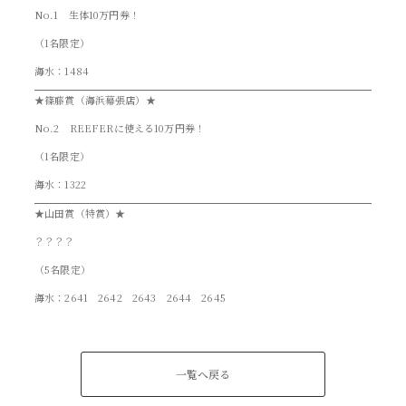
No.1 生体10万円券！
（1名限定）
海水：1484
★篠藤賞（海浜幕張店）★
No.2 REEFERに使える10万円券！
（1名限定）
海水：1322
★山田賞（特賞）★
？？？？
（5名限定）
海水：2641 2642 2643 2644 2645
一覧へ戻る