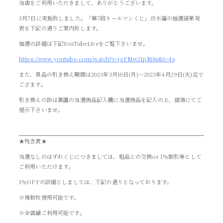
当店をご利用いただきまして、ありがとうございます。
3月7日に実施致しました。「第7回トールマンくじ」淡水編の抽選結果発
表を下記の通りご案内致します。
抽選の詳細は下記YouTubeLiveをご覧下さいませ。
https://www.youtube.com/watch?v=jzFMw21pM8g&t=4s
また、景品の引き換え期間は2023年3月10日(月)～2023年4月29日(火)迄で
ござます。
引き換えの際は裏面の当選商品記入欄に当選商品を記入の上、店頭にてご
提示下さいませ。
★残念賞★
当選なしのはずれくじにつきましては、粗品との交換or 1％割引券として
ご利用いただけます。
1％OFFの詳細としましては、下記の通りとなっております。
※複数枚使用可能です。
※全店舗ご利用可能です。