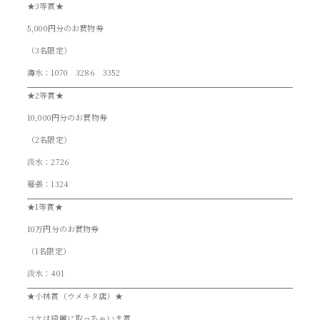
★3等賞★
5,000円分のお買物券
（3名限定）
海水：1070 3286 3352
★2等賞★
10,000円分のお買物券
（2名限定）
淡水：2726
幕張：1324
★1等賞★
10万円分のお買物券
（1名限定）
淡水：401
★小林賞（ウメキタ店）★
コケは綺麗に取っちゃいま賞