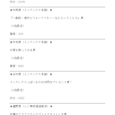
淡水：2691
★中馬賞（メンテンナス本店）★
『～劇的！底床ビフォーアフター～なんということで』賞
（1名限定）
幕張：319
★中本賞（メンテンナス本店）★
水質を測ってみま賞
（1名限定）
幕張：883
★谷中賞（メンテンナス本店）★
メンテンナスっぽいもの10万円分プレゼント賞！
（1名限定）
淡水：1552
★瀧野賞（レジ事務通信販売）★
自慢のアクアリウムでブレイクタイムしま賞