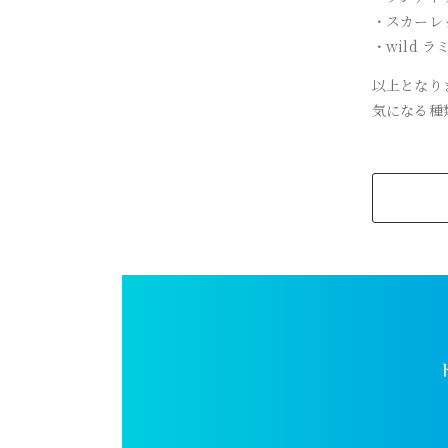
・スカーレ
・wild 
以上となり
気になる種