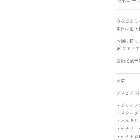
淡水コー
みなさまこ
本日は定休
今回は特に
アヌビア
通販掲載予
━━━━━
水草
アヌビアス(p
・ジャイア
・スターダ
・バルテリ
・ナナゴー
・ナナトロ