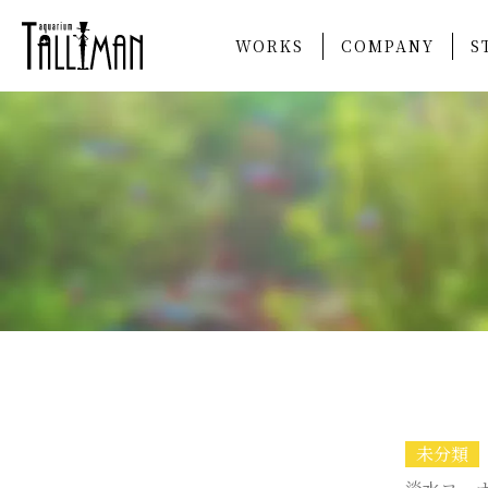
WORKS
COMPANY
S
未分類