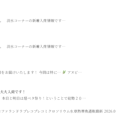
。 淡水コーナーの新着入荷情報です…
。 淡水コーナーの新着入荷情報です…
報をお届けいたします！ 今回は特に…
アヌビ…
大大大入荷です！
。 本日と明日は超ベタ祭り！ということで総勢２０…
セファランドラ
プレコ
プレコ
ミクロソリウム
水草
熱帯魚
通販最新
2026.0