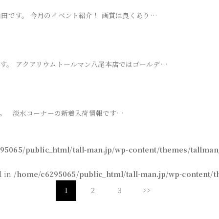
田です。 今月のイベント紹介！ 画質は良くあり…
す。 アクアリウムトールマン八尾本店ではゴールデ…
。 淡水コーナーの新着入荷情報です…
95065/public_html/tall-man.jp/wp-content/themes/tallman
l in
/home/c6295065/public_html/tall-man.jp/wp-content/t
1
2
3
>>