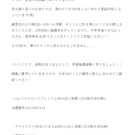
自分達で言うのも何ですが、頭のネジが100本くらい外れた景品内容とな
っています(笑)
創業日の1/29周辺から約一か月間、ポイントと引き換えにくじをお渡しさ
せていただき、3月初旬に抽選会を行っているので、今年参加できなかっ
た方も、是非来年は1枚でもくじをゲットしてご参加ください！！
その1枚が、夢のチケットに変わるかもしれません、、、
ということで、説明はほどほどにして、早速抽選結果に参りましょう！！
順番に羅列していきますので、お手元のくじの番号と照らし合わせてご確
認ください！
・Ga ベストセーフプレミアム300ml(ご協賛:GEX株式会社様)
当選番号1113/881/124
・グラスアクアPERCO B-DarkWood(ご協賛:GEX株式会社様)