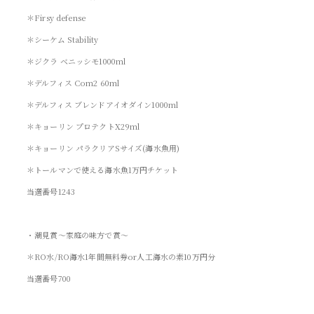
＊Firsy defense
＊シーケム Stability
＊ジクラ ベニッシモ1000ml
＊デルフィス Com2 60ml
＊デルフィス ブレンドアイオダイン1000ml
＊キョーリン プロテクトX29ml
＊キョーリン パラクリアSサイズ(海水魚用)
＊トールマンで使える海水魚1万円チケット
当選番号1243
・潮見賞～家庭の味方で賞～
＊RO水/RO海水1年間無料券or人工海水の素10万円分
当選番号700