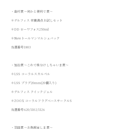
・島村賞～何かと便利で賞～
＊デルフィス 栄養満点お試しセット
＊DD ローワフォス250ml
＊Newトールマンマルシェバック
当選番号1803
・加治賞～これで株分けしちゃいま賞～
＊LSS コーラルスカルペル
＊LSS プラグ20mm(20個入り)
＊デルフィス クイックジェル
＊ZOOX コーラルフラグベースサークルS
当選番号620/1102/1126
・羽田賞～お魚飼育しま賞～