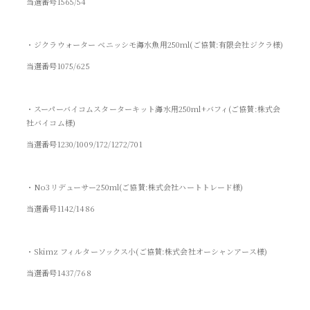
当選番号1565/54
・ジクラウォーター ベニッシモ海水魚用250ml(ご協賛:有限会社ジクラ様)
当選番号1075/625
・スーパーバイコムスターターキット海水用250ml+バフィ(ご協賛:株式会
社バイコム様)
当選番号1230/1009/172/1272/701
・No3リデューサー250ml(ご協賛:株式会社ハートトレード様)
当選番号1142/1486
・Skimz フィルターソックス小(ご協賛:株式会社オーシャンアース様)
当選番号1437/768