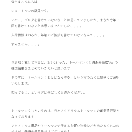
皆さまこんにちは！
ショートマンの潮見です。
いやー、ブログを書けていないなーとは思っていましたが、まさか今年一
回も書けていないとは思いませんでした、、、。
入荷情報はおろか、年始のご挨拶も書けていないなんて、、、。
すみません、、、。
気を取り直して本日は、3/6に行った、トールマンくじ海浜幕張店Ver.の
抽選結果をまとめていきたいと思います！
その前に、トールマンくじとはなんぞや、という方のために簡単にご説明
いたします。
知ってるよ、という方は飛ばしてお読みください。
トールマンくじというのは、我々アクアリウムトールマンの創業還元祭と
なっております！
アクアリウム用品やトールマンで使えるお買い物券などが当たるくじなの
ですが、普通の景品量ではございません。