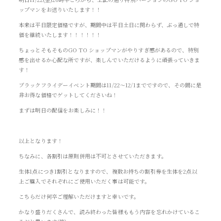
ップマンをお送りいたします！！
本来は平日限定価格ですが、期間中は平日土日に関わらず、ぶっ通しで特
価を継続いたします！！！！！！
ちょっとそもそものGO TO ショップマンがやりすぎ感があるので、特別
感を出せるか心配な所ですが、楽しんでいただけるように頑張っていきま
す！
ブラックフライデーイベント期間は11/22～12/1までですので、その間に是
非お得な価格でゲットしてくださいね！
まずは明日の配信をお楽しみに！！
以上となります！
ちなみに、各割引は原則併用は不可とさせていただきます。
生体1点につき1割引となりますので、複数お持ちの割引券を生体を2点以
上ご購入でそれぞれにご使用いただく事は可能です。
こちらだけ何卒ご理解いただけますと幸いです。
かなり盛りだくさんで、読み終わった皆様ももう内容を忘れかけているこ