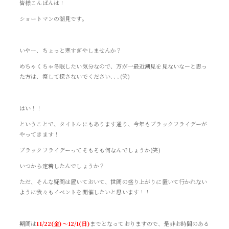
皆様こんばんは！
ショートマンの潮見です。
いやー、ちょっと寒すぎやしませんか？
めちゃくちゃ冬眠したい気分なので、万が一最近潮見を見ないなーと思っ
た方は、察して探さないでください､､､(笑)
はい！！
ということで、タイトルにもあります通り、今年もブラックフライデーが
やってきます！
ブラックフライデーってそもそも何なんでしょうか(笑)
いつから定着したんでしょうか？
ただ、そんな疑問は置いておいて、世間の盛り上がりに置いて行かれない
ように我々もイベントを開催したいと思います！！
期間は
11/22(金)～12/1(日)
までとなっておりますので、是非お時間のある