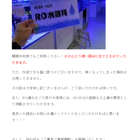
期間中何度でもご利用ください！
※おひとり様一回40Lまでとさせていた
だきます。
ただ、作成できる量に限りがございますので、無くなってしまった場合は
お渡しできません。
その際は大変申し訳ございませんが、ご了承いただければ幸いです。
また、RO海水をご入用のお客様には、RO水分の差額を人工海水費用とし
て頂戴させていただきます。
是非この機会にお得に水槽メンテナンスをしていただければと思いま
す！！！
そして、初の試み
「ご遠方ご来店割引」
を開催いたします！