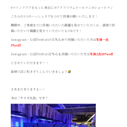
#マリンアクアをもっと身近に/#アクアリウムトールマン/#ショートマン
こちらの3つのハッシュタグをつけて投稿お願いいたします！
期間中、ご来店までに投稿いただいた画面を見せていただくか、店頭で投
稿いただいて画面を見せていただいてもOKです！
Instagram・X(旧Twitter)の
どちらか
で投稿いただいた方は
生体一点
5%off
Instagram・X(旧Twitter)
どちらも
投稿いただいた方は
生体2点10%off
とさせていただきます！！
皆様で沼に引きずりこんでいきましょう
さあまだありますよー！
次は
「クイズ大会」です！