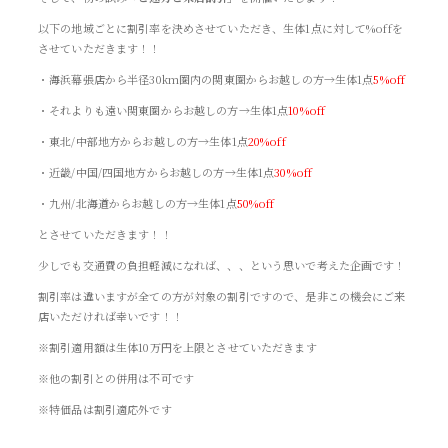
以下の地域ごとに割引率を決めさせていただき、生体1点に対して%offを
させていただきます！！
・海浜幕張店から半径30km圏内の関東圏からお越しの方→生体1点
5%off
・それよりも遠い関東圏からお越しの方→生体1点
10%off
・東北/中部地方からお越しの方→生体1点
20%off
・近畿/中国/四国地方からお越しの方→生体1点
30%off
・九州/北海道からお越しの方→生体1点
50%off
とさせていただきます！！
少しでも交通費の負担軽減になれば、、、という思いで考えた企画です！
割引率は違いますが全ての方が対象の割引ですので、是非この機会にご来
店いただければ幸いです！！
※割引適用額は生体10万円を上限とさせていただきます
※他の割引との併用は不可です
※特価品は割引適応外です