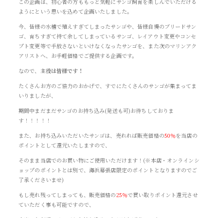
この企画は、初心者の方ももっと気軽にサンゴ飼育を楽しんでいただける
ようにという思いを込めて企画いたしました。
今、皆様の水槽で殖えすぎてしまったサンゴや、皆様自慢のブリードサン
ゴ、育ちすぎて持て余してしまっているサンゴ、レイアウト変更やコンセ
プト変更等で手放さないといけなくなったサンゴを、また次のマリンアク
アリストへ、お手軽価格でご提供する企画です。
なので、
主役は皆様です！
たくさんお方のご協力のおかげで、すでにたくさんのサンゴが集まってま
いりましたが、
期間中まだまだサンゴのお持ち込み(発送も可)お待ちしておりま
す！！！！！
また、お持ち込みいただいたサンゴは、売れれば販売価格の
50％
を当店の
ポイントとして還元いたしますので、
そのまま当店でのお買い物にご使用いただけます！(※本店・オンラインシ
ョップのポイントとは別で、海浜幕張店限定のポイントとなりますのでご
了承くださいませ)
もし売れ残ってしまっても、販売価格の
25％
で買い取りポイント還元させ
ていただく事も可能ですので、