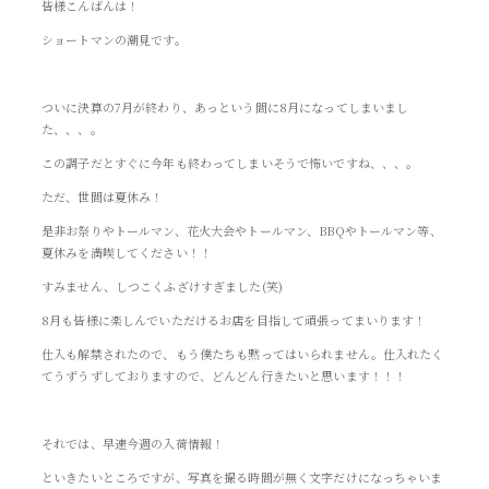
皆様こんばんは！
ショートマンの潮見です。
ついに決算の7月が終わり、あっという間に8月になってしまいまし
た、、、。
この調子だとすぐに今年も終わってしまいそうで怖いですね、、、。
ただ、世間は夏休み！
是非お祭りやトールマン、花火大会やトールマン、BBQやトールマン等、
夏休みを満喫してください！！
すみません、しつこくふざけすぎました(笑)
8月も皆様に楽しんでいただけるお店を目指して頑張ってまいります！
仕入も解禁されたので、もう僕たちも黙ってはいられません。仕入れたく
てうずうずしておりますので、どんどん行きたいと思います！！！
それでは、早速今週の入荷情報！
といきたいところですが、写真を撮る時間が無く文字だけになっちゃいま