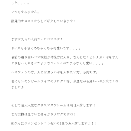
した、、、。
いつもすみません。
潮見的オススメたちをご紹介していきます！
まずは久々の入荷だったゴマニザ！
サイズも小さくめちゃくちゃ可愛いです、、、。
名前の通り白いゴマ模様が体後方に入り、なんとなくヒレナガハギをずん
ぐりむっくりさせたようなフォルムがたまらなく可愛い、、、。
ハギファンの方、人とは違うハギを入れたい方、必見です。
他にもレモンピールタイプのクログチ等、少量ながら良いハギが来てくれ
ました♪
そして超大人気なクリスマスフレームは明日入荷します！
まだ実物は見ていませんがワクワクですね！！
超久々にタウンゼントエンゼルも1匹のみ入荷しますよ！！！