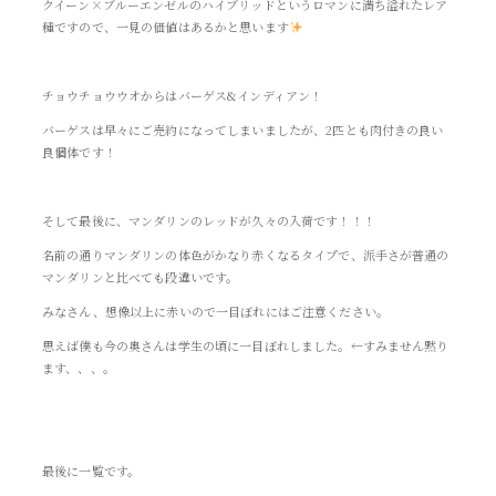
クイーン×ブルーエンゼルのハイブリッドというロマンに満ち溢れたレア
種ですので、一見の価値はあるかと思います
チョウチョウウオからはバーゲス&インディアン！
バーゲスは早々にご売約になってしまいましたが、2匹とも肉付きの良い
良個体です！
そして最後に、マンダリンのレッドが久々の入荷です！！！
名前の通りマンダリンの体色がかなり赤くなるタイプで、派手さが普通の
マンダリンと比べても段違いです。
みなさん、想像以上に赤いので一目ぼれにはご注意ください。
思えば僕も今の奥さんは学生の頃に一目ぼれしました。←すみません黙り
ます、、、。
最後に一覧です。