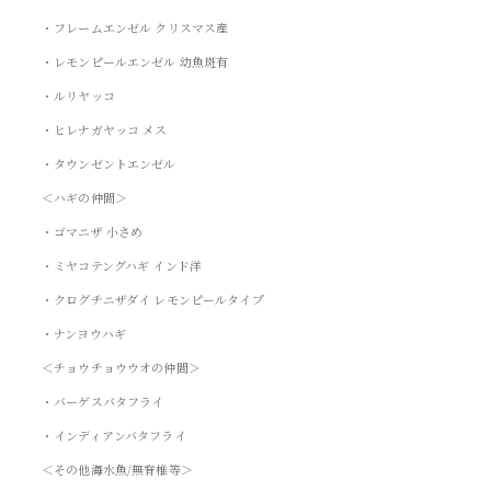
・フレームエンゼル クリスマス産
・レモンピールエンゼル 幼魚斑有
・ルリヤッコ
・ヒレナガヤッコ メス
・タウンゼントエンゼル
＜ハギの仲間＞
・ゴマニザ 小さめ
・ミヤコテングハギ インド洋
・クログチニザダイ レモンピールタイプ
・ナンヨウハギ
＜チョウチョウウオの仲間＞
・バーゲスバタフライ
・インディアンバタフライ
＜その他海水魚/無脊椎等＞